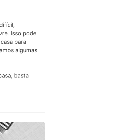
fícil,
vre. Isso pode
 casa para
ramos algumas
casa, basta