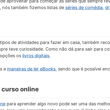
e aproveitar para começar as séries que sempre tev
, nós também fizemos listas de
séries de comédia
,
d
 tipos de atividades para fazer em casa, também re
mpre teve curiosidade. Como não dá para sair para c
r opções os
livros digitais
.
es e
maneiras de ler eBooks
, sendo que é possível en
 curso online
ine
para aprender algo novo pode ser uma das melhor