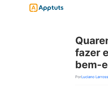
Quaren
fazer 
bem-e
Por
Luciano Larros