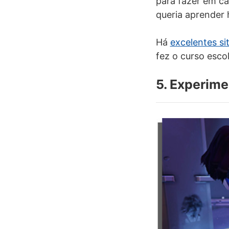
para fazer em ca
queria aprender
Há
excelentes si
fez o curso escol
5. Experim