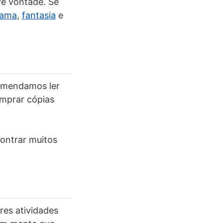
e vontade. Se
rama
,
fantasia
e
comendamos ler
omprar cópias
contrar muitos
es atividades