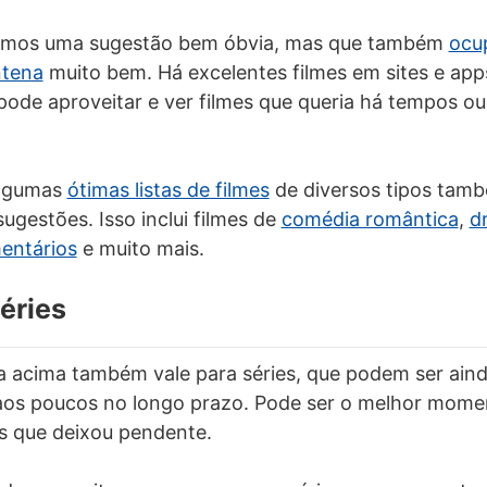
temos uma sugestão bem óbvia, mas que também
ocu
ntena
muito bem. Há excelentes filmes em sites e app
ode aproveitar e ver filmes que queria há tempos ou
algumas
ótimas listas de filmes
de diversos tipos tamb
ugestões. Isso inclui filmes de
comédia romântica
,
d
entários
e muito mais.
séries
ca acima também vale para séries, que podem ser ain
os poucos no longo prazo. Pode ser o melhor momen
es que deixou pendente.