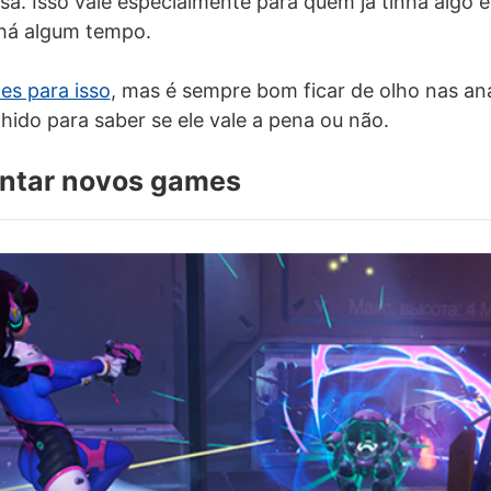
sa. Isso vale especialmente para quem já tinha algo
 há algum tempo.
tes para isso
, mas é sempre bom ficar de olho nas aná
hido para saber se ele vale a pena ou não.
entar novos games