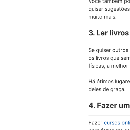
Você também pod
quiser sugestões
muito mais.
3. Ler livros
Se quiser outros
os livros que se
físicas, a melho
Há ótimos lugar
deles de graça.
4. Fazer um
Fazer
cursos onl