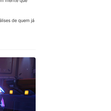
 em mente que
lises de quem já