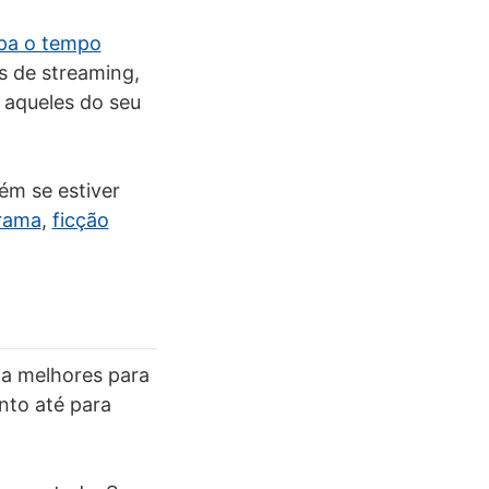
pa o tempo
s de streaming,
 aqueles do seu
ém se estiver
rama
,
ficção
da melhores para
to até para