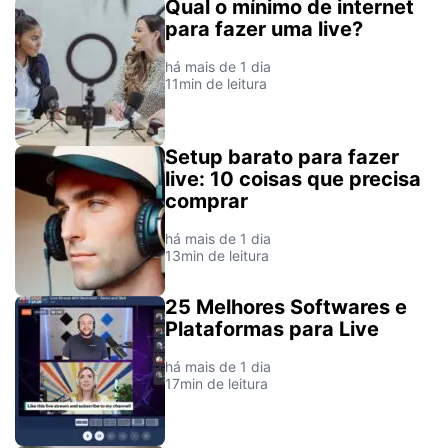
Qual o mínimo de internet
para fazer uma live?
há mais de 1 dia
11min de leitura
Setup barato para fazer
live: 10 coisas que precisa
comprar
há mais de 1 dia
13min de leitura
25 Melhores Softwares e
Plataformas para Live
há mais de 1 dia
17min de leitura