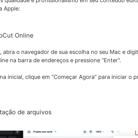
s qualidade e profissionalismo em seu conteúdo edit
 Apple:
pCut Online
, abra o navegador de sua escolha no seu Mac e digi
ne na barra de endereços e pressione “Enter”.
na inicial, clique em “Começar Agora” para iniciar o 
tação de arquivos