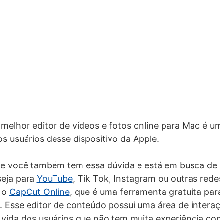
 melhor editor de vídeos e fotos online para Mac é u
s usuários desse dispositivo da Apple.
e você também tem essa dúvida e está em busca de
seja para
YouTube
, Tik Tok, Instagram ou outras redes
 o
CapCut Online
, que é uma ferramenta gratuita par
Esse editor de conteúdo possui uma área de interaçã
 a vida dos usuários que não tem muita experiência c