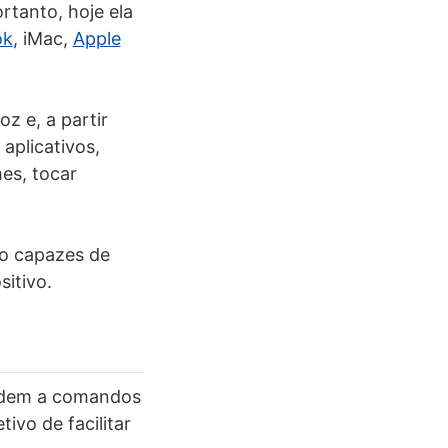
rtanto, hoje ela
ok
, iMac,
Apple
z e, a partir
aplicativos,
mes, tocar
ão capazes de
itivo.
ndem a comandos
vo de facilitar