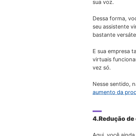
sua voz.
Dessa forma, voc
seu assistente vi
bastante versátei
E sua empresa t
virtuais funcion
vez só.
Nesse sentido, n
aumento da prod
4.Redução de
Aqui, você aind