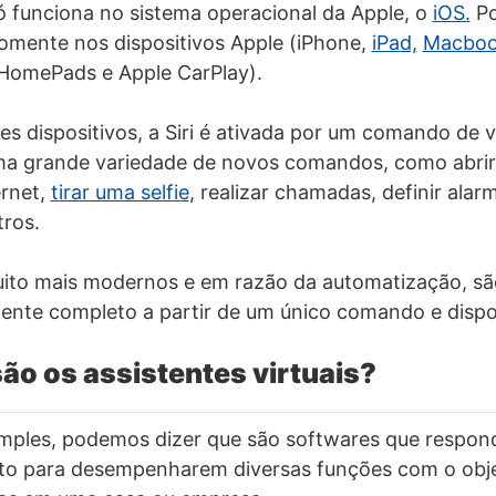
 só funciona no sistema operacional da Apple, o
iOS.
Po
somente nos dispositivos Apple (iPhone,
iPad,
Macbo
 HomePads e Apple CarPlay).
s dispositivos, a Siri é ativada por um comando de vo
ma grande variedade de novos comandos, como abrir 
ernet,
tirar uma selfie
, realizar chamadas, definir alar
tros.
muito mais modernos e em razão da automatização, s
ente completo a partir de um único comando e dispos
ão os assistentes virtuais?
mples, podemos dizer que são softwares que respo
to para desempenharem diversas funções com o objeti