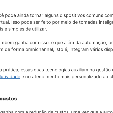
ê pode ainda tornar alguns dispositivos comuns co
rtual. Isso pode ser feito por meio de tomadas inteli
s e simples de utilizar.
ambém ganha com isso: é que além da automação, os
am de forma omnichannel, isto é, integram vários dis
a prática, essas duas tecnologias auxiliam na gestã
utividade
e no atendimento mais personalizado ao cl
 custos
a ganha com a redução de custos, uma vez que a aut