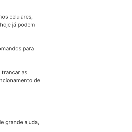
os celulares,
 hoje já podem
comandos para
 trancar as
funcionamento de
de grande ajuda,