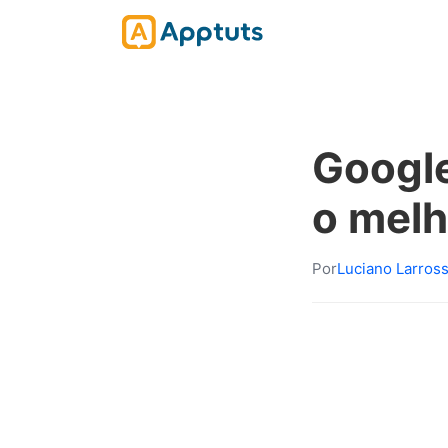
Google
o melh
Por
Luciano Larros