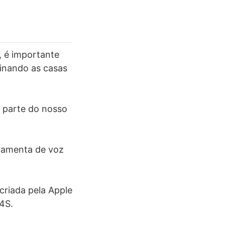
, é importante
minando as casas
m parte do nosso
rramenta de voz
criada pela Apple
4S.