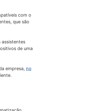
mpatíveis com o
gentes, que são
 assistentes
positivos de uma
o da empresa,
no
iente.
omatização