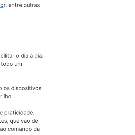
do
r, entre outras
itar o dia a dia.
r todo um
 os dispositivos
ilho.
 praticidade.
tes, que vão de
m ao comando da