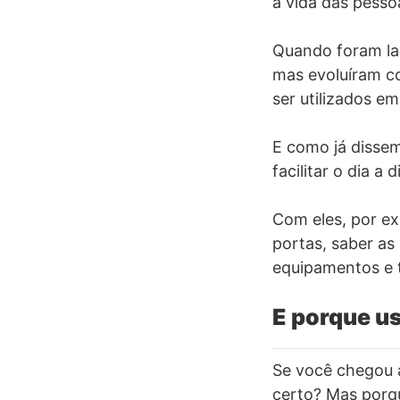
a vida das pess
Quando foram lan
mas evoluíram c
ser utilizados em
E como já disse
facilitar o dia a d
Com eles, por exe
portas, saber as
equipamentos e t
E porque us
Se você chegou a
certo? Mas porqu