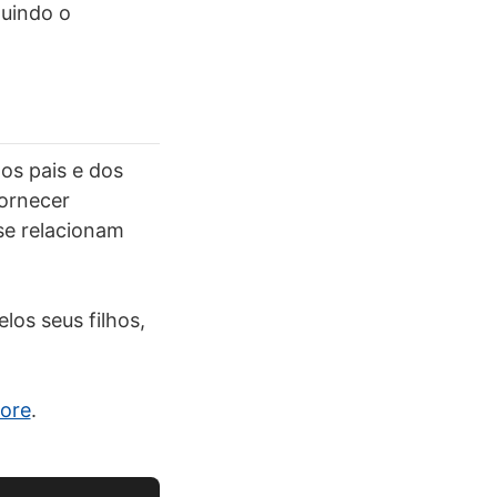
luindo o
os pais e dos
fornecer
se relacionam
los seus filhos,
ore
.