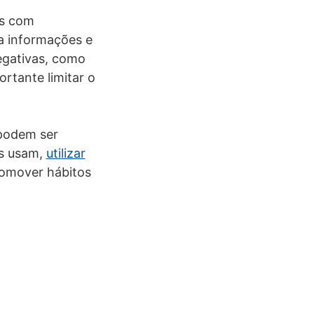
es com
 a informações e
egativas, como
ortante limitar o
 podem ser
es usam,
utilizar
promover hábitos