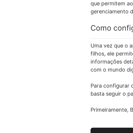
que permitem aos 
gerenciamento do
Como config
Uma vez que o ap
filhos, ele permi
informações deta
com o mundo digi
Para configurar o
basta seguir o p
Primeiramente, B