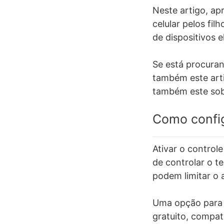
Neste artigo, ap
celular pelos fil
de dispositivos e
Se está procurand
também este art
também este so
Como config
Ativar o control
de controlar o t
podem limitar o 
Uma opção para re
gratuito, compat