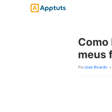
Como l
meus f
Por
Jose Ricardo
•