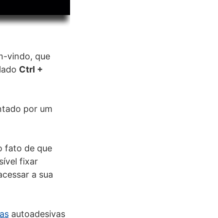
m-vindo, que
clado
Ctrl +
entado por um
 fato de que
vel fixar
acessar a sua
as
autoadesivas