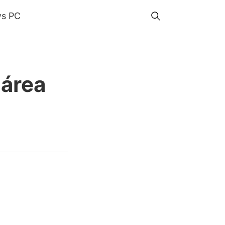
s PC
 área