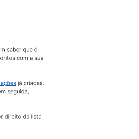
om saber que é
voritos com a sua
tações
já criadas.
 em seguida,
direito da lista