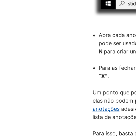
Abra cada ano
pode ser usado
N
para criar 
Para as fechar
“X”
.
Um ponto que pod
elas não podem p
anotações
adesiv
lista de anotaçõ
Para isso, basta