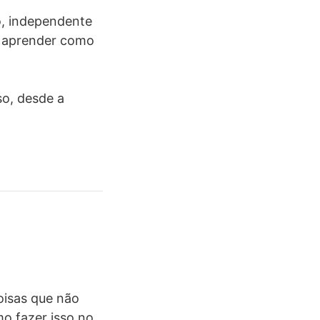
o, independente
, aprender como
so, desde a
oisas que não
mo fazer isso no