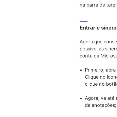
na barra de tare
Entrar e sincr
Agora que conseg
possível as sincr
conta da Microsof
Primeiro, abra
Clique no ícon
clique no bot
Agora, vá até 
de anotações;