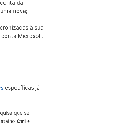
 conta da
r uma nova;
ncronizadas à sua
a conta Microsoft
es
específicas já
quisa que se
 atalho
Ctrl +