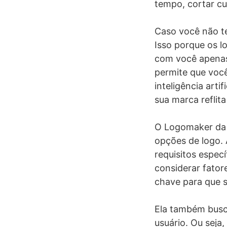
tempo, cortar cus
Caso você não t
Isso porque os l
com você apenas
permite que você 
inteligência art
sua marca reflita
O Logomaker da D
opções de logo. 
requisitos espec
considerar fator
chave para que s
Ela também busca
usuário. Ou seja