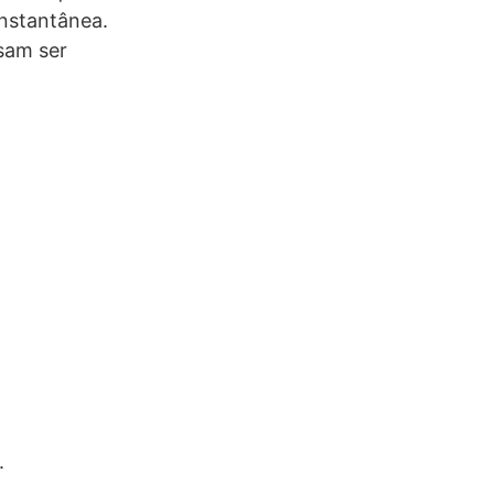
instantânea.
sam ser
.