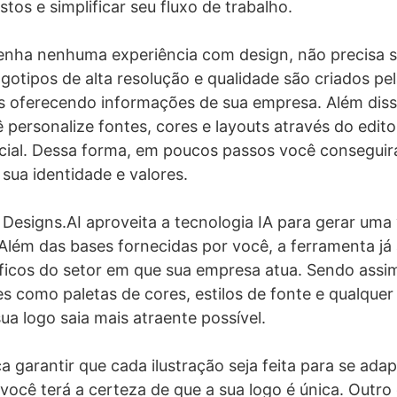
tos e simplificar seu fluxo de trabalho.
enha nenhuma experiência com design, não precisa s
ogotipos de alta resolução e qualidade são criados pe
 oferecendo informações de sua empresa. Além disso
personalize fontes, cores e layouts através do editor
ificial. Dessa forma, em poucos passos você consegui
 sua identidade e valores.
esigns.AI aproveita a tecnologia IA ​​para gerar uma
Além das bases fornecidas por você, a ferramenta já 
íficos do setor em que sua empresa atua. Sendo assim,
es como paletas de cores, estilos de fonte e qualque
ua logo saia mais atraente possível.
 garantir que cada ilustração seja feita para se adap
, você terá a certeza de que a sua logo é única. Outr