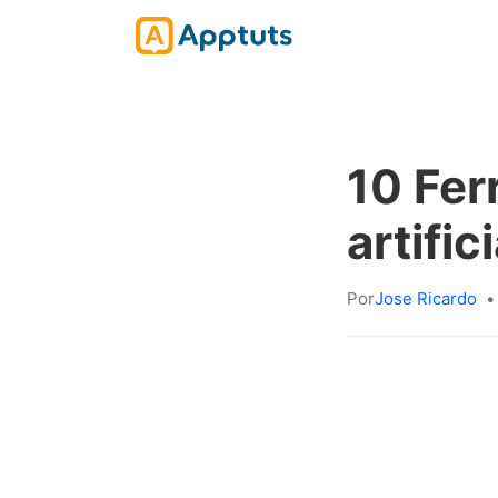
10 Fer
artifi
Por
Jose Ricardo
•