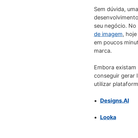
Sem dúvida, uma 
desenvolvimento 
seu negócio. No 
de imagem
, hoj
em poucos minut
marca.
Embora existam
conseguir gerar 
utilizar platafo
Designs.AI
Looka