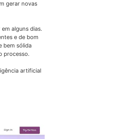
em gerar novas
 em alguns dias.
entes e de bom
e bem sólida
o processo.
ência artificial