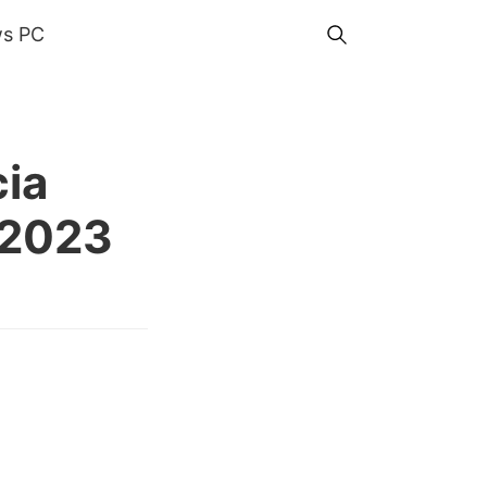
s PC
cia
m 2023