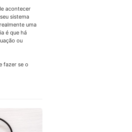
de acontecer
seu sistema
 realmente uma
ia é que há
tuação ou
e fazer se o