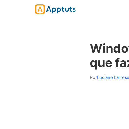
Window
que fa
Por
Luciano Larros