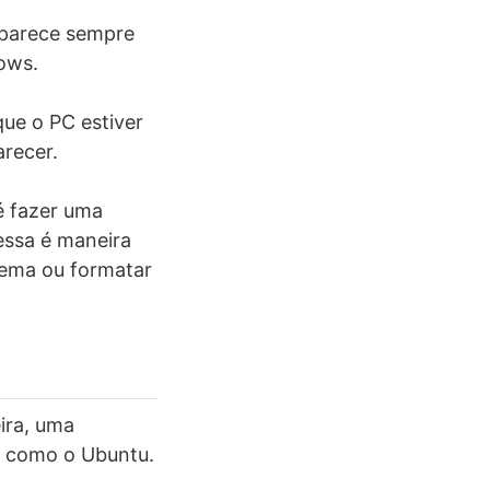
aparece sempre
ows.
que o PC estiver
arecer.
é fazer uma
 essa é maneira
tema ou formatar
ira, uma
x, como o Ubuntu.