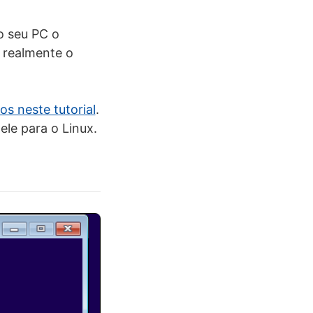
o seu PC o
 realmente o
s neste tutorial
.
le para o Linux.