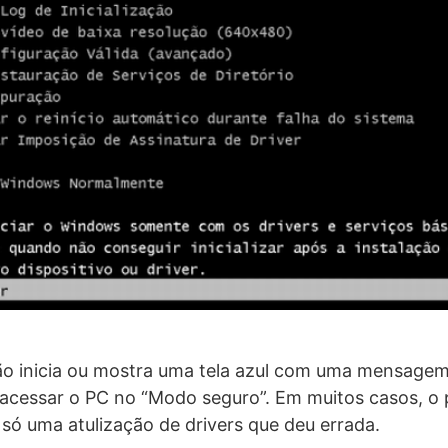
o inicia ou mostra uma tela azul com uma mensagem
 acessar o PC no “Modo seguro”. Em muitos casos, o
 só uma atulização de drivers que deu errada.