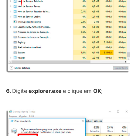
6.
Digite
explorer.exe
e clique em
OK
;