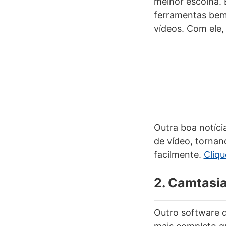
melhor escolha. 
ferramentas bem 
vídeos. Com ele, 
Outra boa notíci
de vídeo, tornand
facilmente.
Cliqu
2. Camtasi
Outro software q