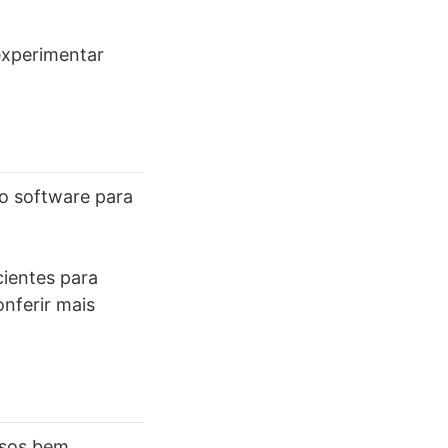
experimentar
o software para
cientes para
onferir mais
rsos bem