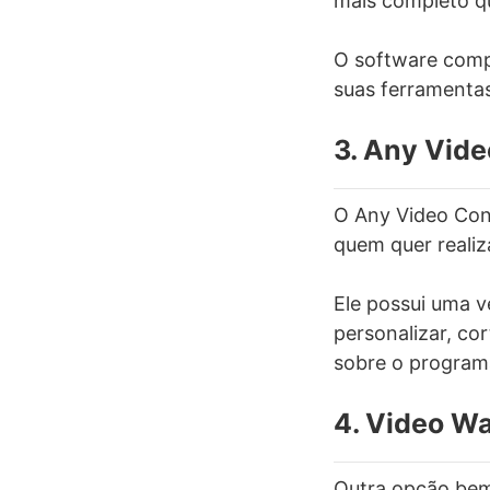
mais completo q
O software comp
suas ferramentas
3. Any Vide
O Any Video Con
quem quer realiz
Ele possui uma v
personalizar, cor
sobre o program
4. Video W
Outra opção bem