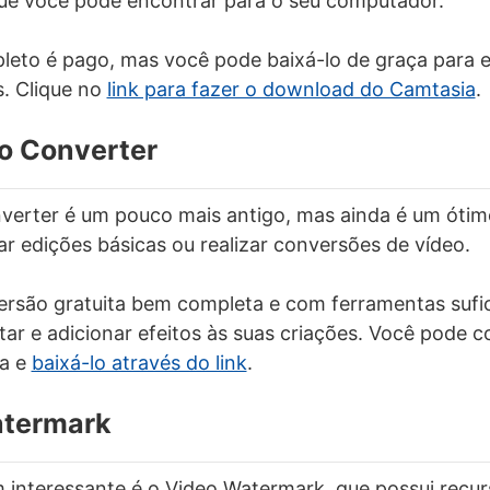
ue você pode encontrar para o seu computador.
leto é pago, mas você pode baixá-lo de graça para 
. Clique no
link para fazer o download do Camtasia
.
o Converter
verter é um pouco mais antigo, mas ainda é um ótim
ar edições básicas ou realizar conversões de vídeo.
ersão gratuita bem completa e com ferramentas sufi
tar e adicionar efeitos às suas criações. Você pode c
a e
baixá-lo através do link
.
atermark
 interessante é o Video Watermark, que possui recu