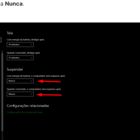
ra
Nunca
.