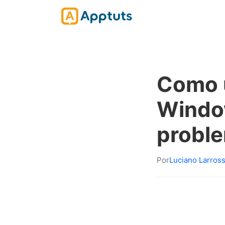
Como 
Window
probl
Por
Luciano Larros