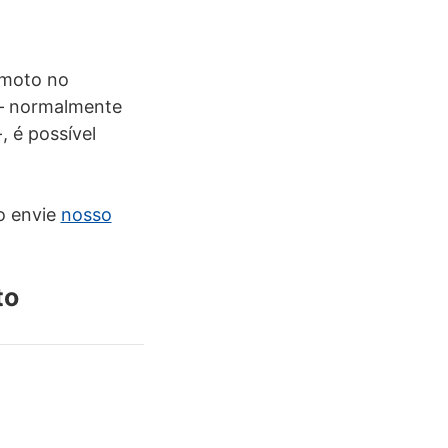
emoto no
 – normalmente
, é possível
o envie
nosso
to