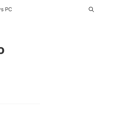
s PC
o