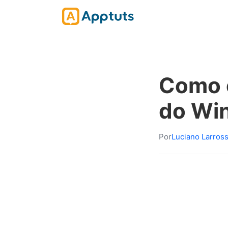
Como c
do Wi
Por
Luciano Larros