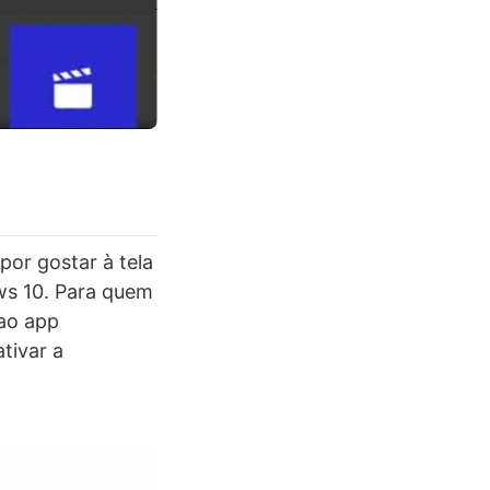
or gostar à tela
ws 10. Para quem
 ao app
ativar a