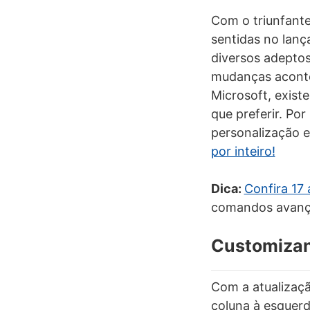
Com o triunfant
sentidas no lan
diversos adeptos
mudanças aconte
Microsoft, exist
que preferir. Po
personalização 
por inteiro!
Dica:
Confira 17
comandos avanç
Customizand
Com a atualizaçã
coluna à esquerd