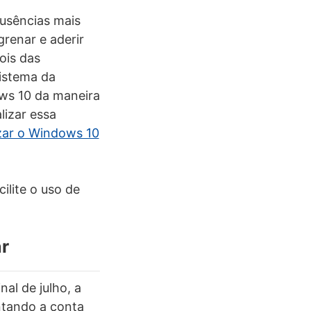
usências mais
renar e aderir
ois das
istema da
ows 10 da maneira
lizar essa
zar o Windows 10
cilite o uso de
r
al de julho, a
ntando a conta