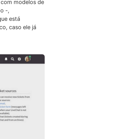
ta com modelos de
o -,
que está
o, caso ele já