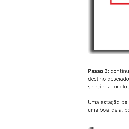
Passo 3
: contin
destino desejado
selecionar um lo
Uma estação de ô
uma boa ideia, p