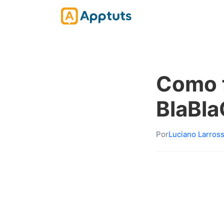
Como f
BlaBla
Por
Luciano Larros