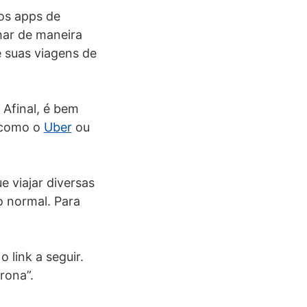
ros apps de
har de maneira
e suas viagens de
 Afinal, é bem
s como o
Uber
ou
 viajar diversas
o normal. Para
o link a seguir.
rona”.