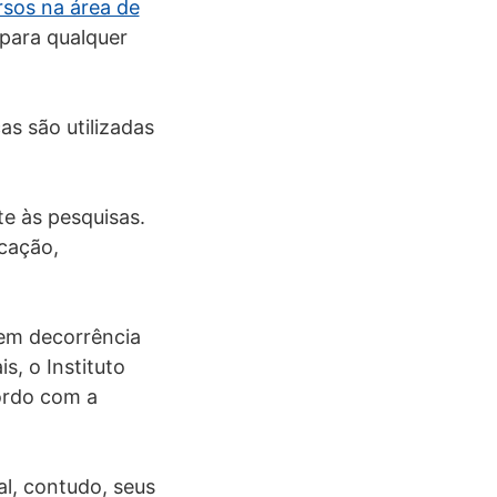
rsos na área de
 para qualquer
s são utilizadas
e às pesquisas.
cação,
 em decorrência
s, o Instituto
cordo com a
l, contudo, seus