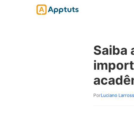
Saiba 
import
acadê
Por
Luciano Larros