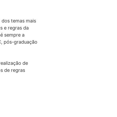
m dos temas mais
s e regras da
 é sempre a
CC, pós-graduação
realização de
s de regras