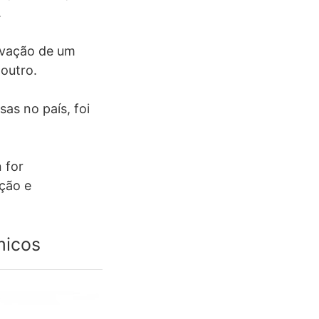
.
ovação de um
outro.
as no país, foi
 for
ção e
micos