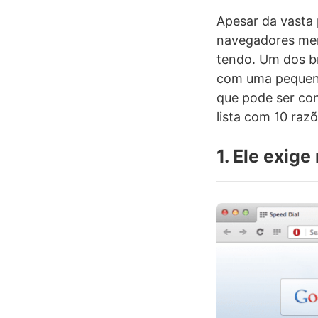
Apesar da vasta 
navegadores men
tendo. Um dos br
com uma pequena
que pode ser co
lista com 10 raz
1. Ele exig