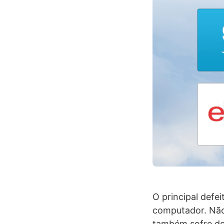
O principal def
computador. Não
também sofre do