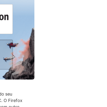
do seu
 O Firefox
com outro