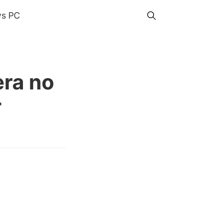
s PC
era no
r