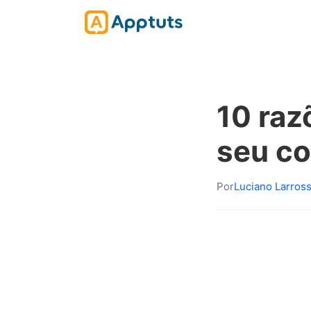
10 raz
seu co
Por
Luciano Larros