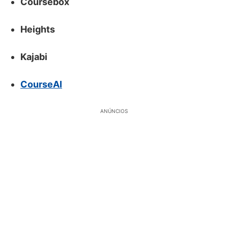
Coursebox
Heights
Kajabi
CourseAI
ANÚNCIOS