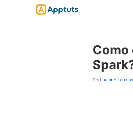
Como 
Spark
Por
Luciano Larros