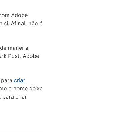
s com Adobe
si. Afinal, não é
 de maneira
park Post, Adobe
e para
criar
omo o nome deixa
 para criar