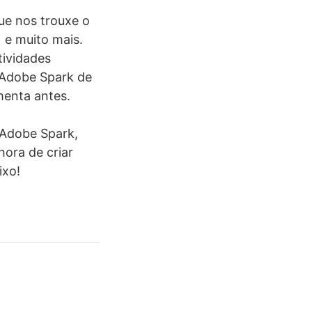
ue nos trouxe o
e muito mais.
tividades
 Adobe Spark de
menta antes.
 Adobe Spark,
ora de criar
ixo!