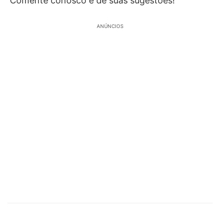
Comente conosco e dê suas sugestões!
ANÚNCIOS