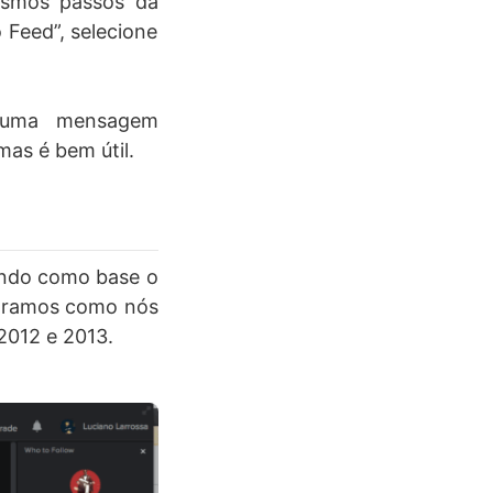
mesmos passos da
 Feed”, selecione
 uma mensagem
as é bem útil.
tendo como base o
stramos como nós
2012 e 2013.