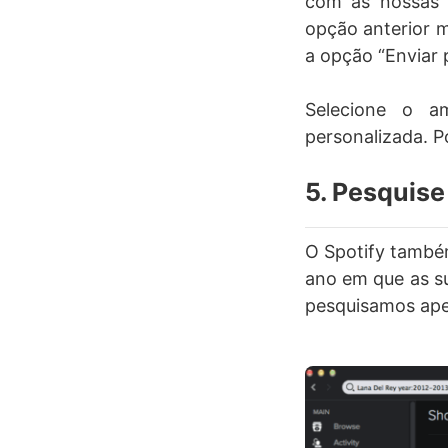
com as nossas p
opção anterior m
a opção “Enviar 
Selecione o 
personalizada. P
5. Pesquise
O Spotify também
ano em que as s
pesquisamos ape