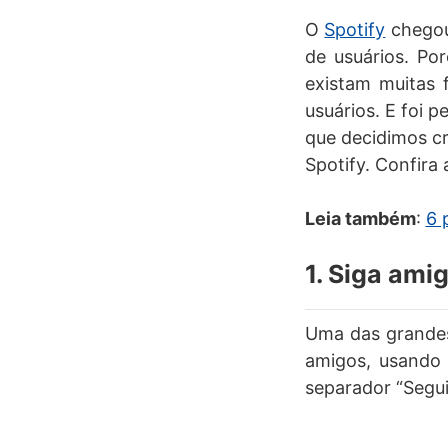
O
Spotify
chegou
de usuários. Po
existam muitas 
usuários. E foi 
que decidimos cr
Spotify. Confira 
Leia também
:
6 
1. Siga ami
Uma das grandes
amigos, usando a
separador “Segui