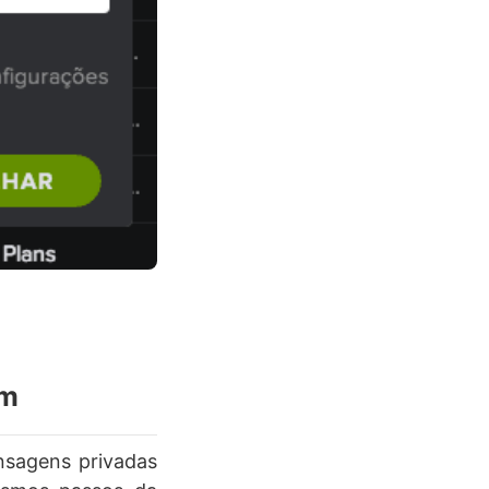
em
nsagens privadas