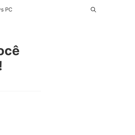
s PC
você
!