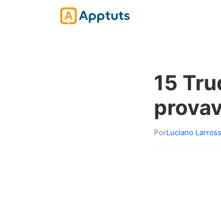
15 Tru
prova
Por
Luciano Larros