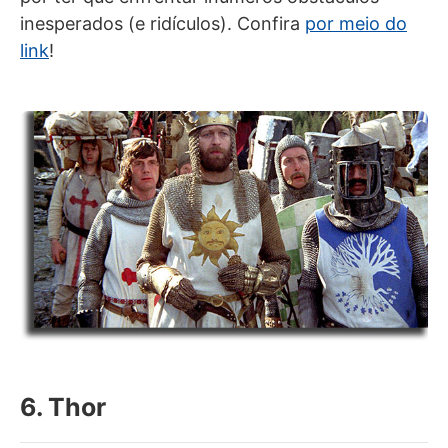
inesperados (e ridículos). Confira
por meio do
link
!
6. Thor