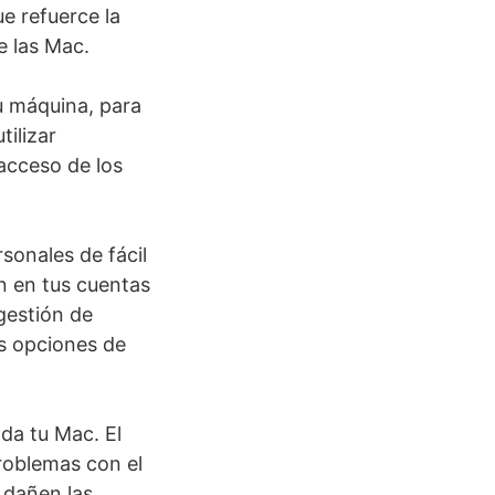
e refuerce la
 las Mac.
u máquina, para
ilizar
 acceso de los
sonales de fácil
en en tus cuentas
 gestión de
as opciones de
da tu Mac. El
roblemas con el
y dañen las