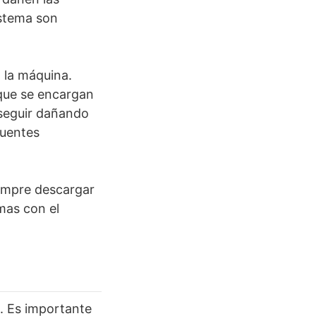
istema son
 la máquina.
que se encargan
 seguir dañando
fuentes
siempre descargar
emas con el
s. Es importante