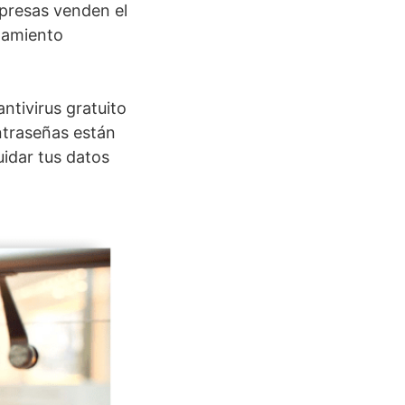
presas venden el
namiento
ntivirus gratuito
ntraseñas están
uidar tus datos