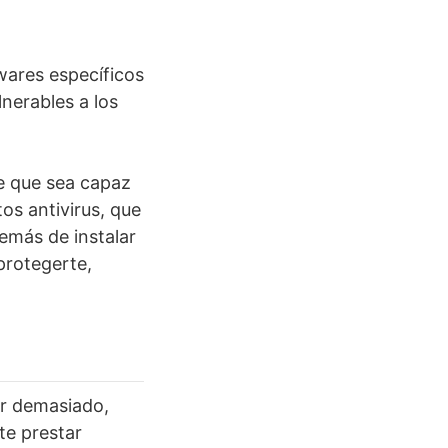
wares específicos
nerables a los
te que sea capaz
s antivirus, que
demás de instalar
protegerte,
ar demasiado,
te prestar