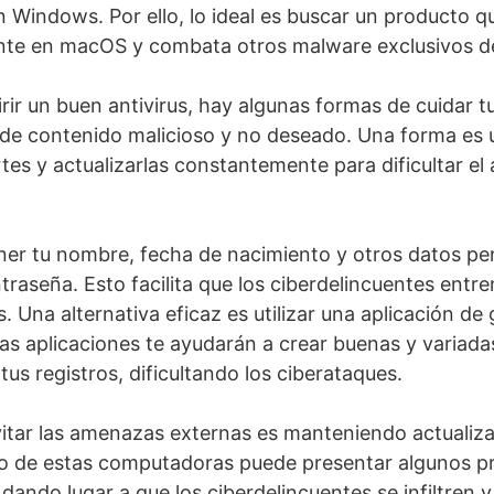
 Windows. Por ello, lo ideal es buscar un producto qu
nte en macOS y combata otros malware exclusivos de
ir un buen antivirus, hay algunas formas de cuidar t
 de contenido malicioso y no deseado. Una forma es ut
tes y actualizarlas constantemente para dificultar el
er tu nombre, fecha de nacimiento y otros datos per
traseña. Esto facilita que los ciberdelincuentes entr
. Una alternativa eficaz es utilizar una aplicación de
as aplicaciones te ayudarán a crear buenas y variad
us registros, dificultando los ciberataques.
itar las amenazas externas es manteniendo actualiza
vo de estas computadoras puede presentar algunos p
dando lugar a que los ciberdelincuentes se infiltren 