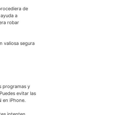
procediera de
d ayuda a
era robar
n valiosa segura
es programas y
Puedes evitar las
N en iPhone.
tes intenten