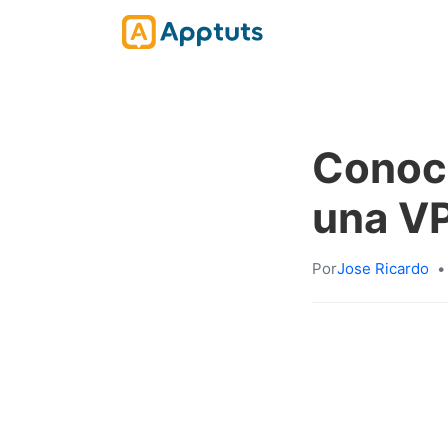
Conoce
una V
Por
Jose Ricardo
•