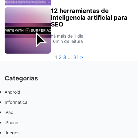
12 herramientas de
inteligencia artificial para
SEO
há mais de 1 dia
16min de leitura
1
2
3
…
31
>
Categorias
Android
Informática
iPad
iPhone
Juegos