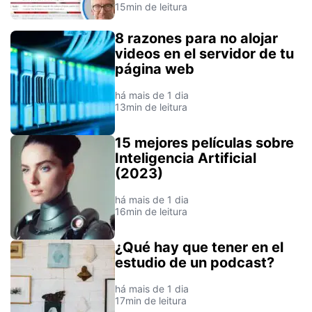
15min de leitura
8 razones para no alojar
videos en el servidor de tu
página web
há mais de 1 dia
13min de leitura
15 mejores películas sobre
Inteligencia Artificial
(2023)
há mais de 1 dia
16min de leitura
¿Qué hay que tener en el
estudio de un podcast?
há mais de 1 dia
17min de leitura