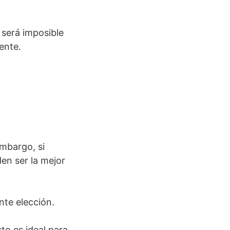
 será imposible
ente.
embargo, si
den ser la mejor
nte elección.
to es ideal para