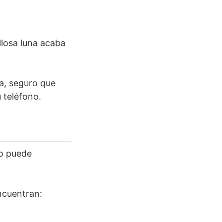
illosa luna acaba
ía, seguro que
 teléfono.
po puede
ncuentran: