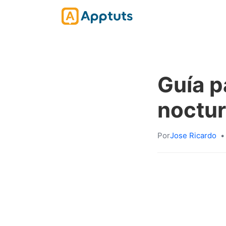
Guía p
noctu
Por
Jose Ricardo
•