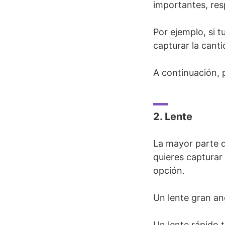
importantes, res
Por ejemplo, si t
capturar la cant
A continuación, 
2. Lente
La mayor parte d
quieres capturar 
opción.
Un lente gran an
Un lente rápido t