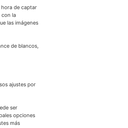
a hora de captar
 con la
que las imágenes
ance de blancos,
sos ajustes por
ede ser
ipales opciones
stes más