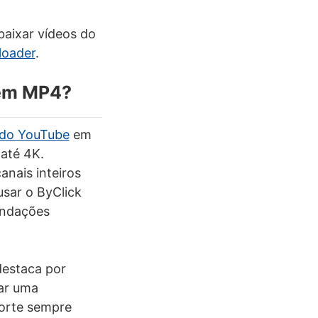
baixar vídeos do
loader
.
 em MP4?
 do YouTube
em
até 4K.
anais inteiros
usar o ByClick
endações
destaca por
nar uma
porte sempre