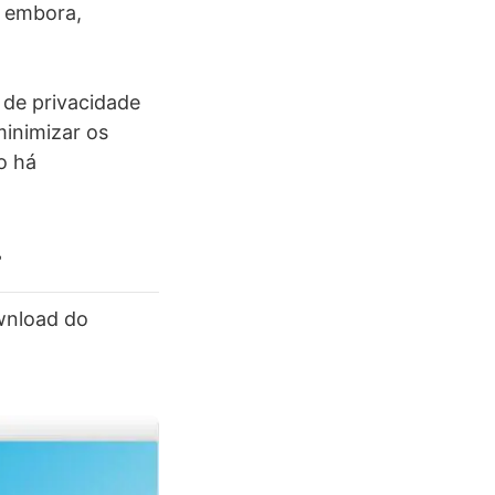
, embora,
 de privacidade
minimizar os
o há
4
wnload do