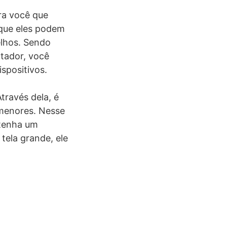
ra você que
rque eles podem
elhos. Sendo
tador, você
ispositivos.
través dela, é
 menores. Nesse
 tenha um
tela grande, ele