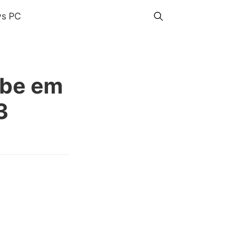
s PC
ube em
3