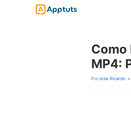
Como 
MP4: 
Por
Jose Ricardo
•