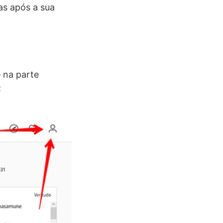
as após a sua
 na parte
;