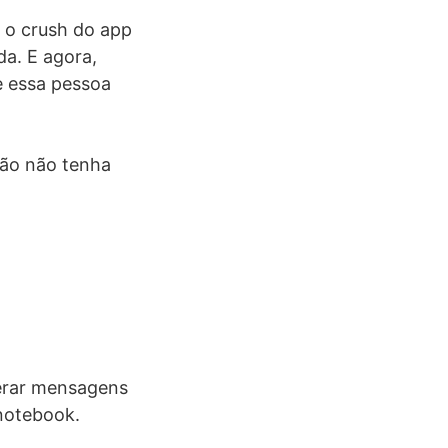
 o crush do app
da. E agora,
 essa pessoa
tão não tenha
perar mensagens
notebook.