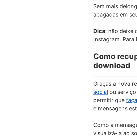
Sem mais delonga
apagadas em se
Dica
: não deixe
Instagram. Para 
Como recup
download
Graças à nova re
social
ou serviço
permitir que
faç
e mensagens estã
Como a mensagem
visualizá-la ao 