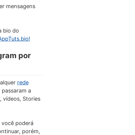
ver mensagens
a bio do
AppTuts.bio!
gram por
ualquer
rede
m passaram a
, vídeos, Stories
 você poderá
ontinuar, porém,