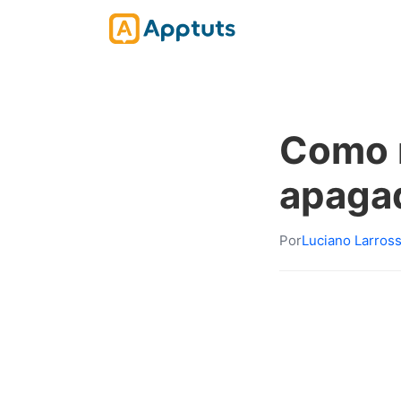
Como 
apaga
Por
Luciano Larros