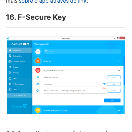
mais
sobre o app através do link
.
16. F-Secure Key