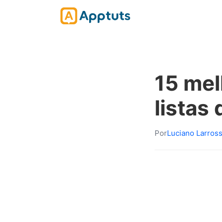
15 mel
listas 
Por
Luciano Larros