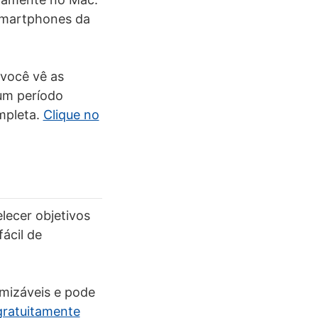
 smartphones da
 você vê as
um período
mpleta.
Clique no
elecer objetivos
ácil de
omizáveis e pode
 gratuitamente