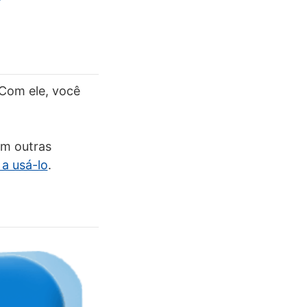
 Com ele, você
om outras
a usá-lo
.