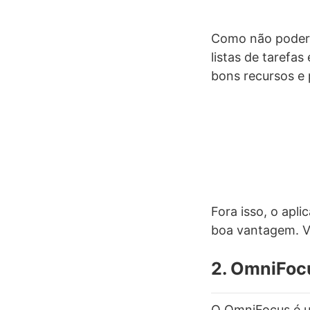
Como não poderia
listas de tarefas
bons recursos e 
Fora isso, o apl
boa vantagem. V
2. OmniFoc
O OmniFocus é um