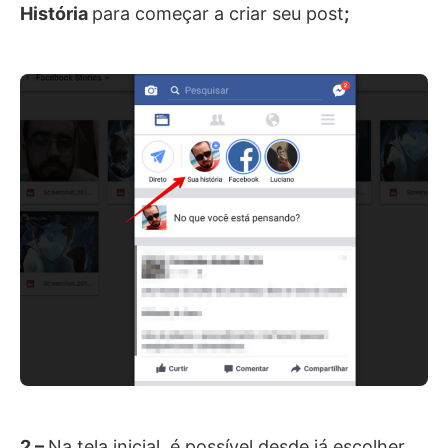
História
para começar a criar seu post
;
2 –
Na tela inicial, é possível desde já escolher