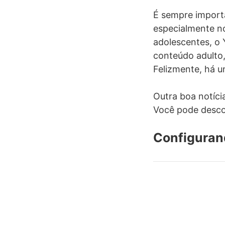
É sempre import
especialmente no
adolescentes, o
conteúdo adulto,
Felizmente, há u
Outra boa notíci
Você pode desco
Configurand