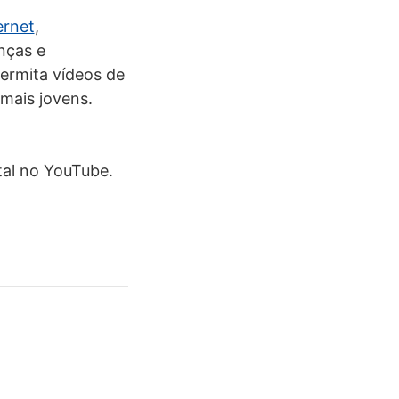
ernet
,
nças e
ermita vídeos de
 mais jovens.
tal no YouTube.