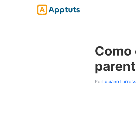
Como c
parent
Por
Luciano Larros