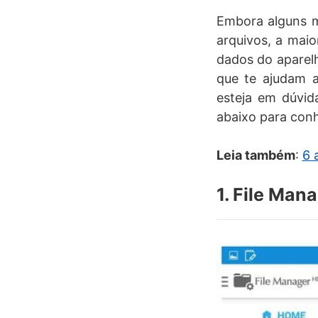
Embora alguns m
arquivos, a maio
dados do aparelh
que te ajudam a
esteja em dúvida
abaixo para con
Leia também
:
6 
1. File Man