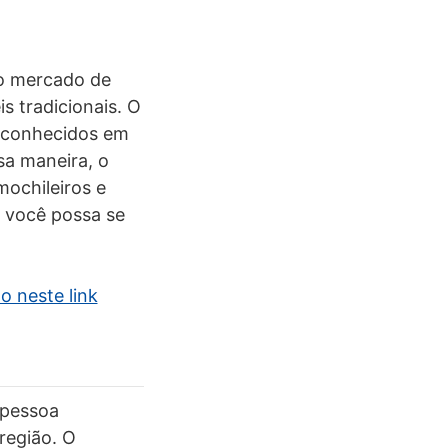
 o mercado de
 tradicionais. O
sconhecidos em
sa maneira, o
mochileiros e
e você possa se
o neste link
 pessoa
região. O