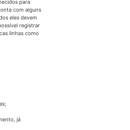
hecidos para
 conta com alguns
odos eles devem
ossível registrar
cas linhas como
as;
mento, já