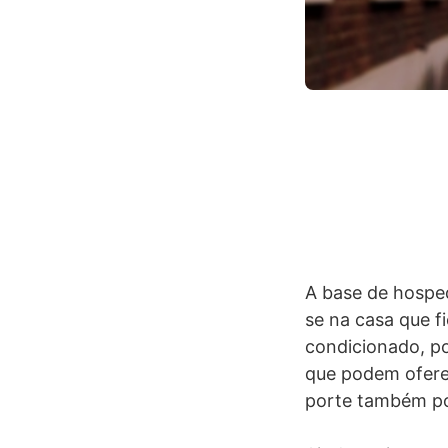
A base de hospe
se na casa que f
condicionado, p
que podem oferec
porte também po