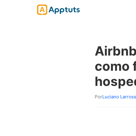
Airbnb
como f
hospe
Por
Luciano Larros