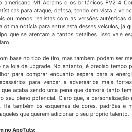
 o americano M1 Abrams e os britânicos FV214 Co
tísticas para ataque, defesa, tendo em vista a velo
is ou menos realistas com as versões autênticas d
ótima notícia para entusiasta desses veículos, já 
ipo que se atentam a tantos detalhes. Isso vale e
laro.
 com base no tipo de tiro, mas também podem ser m
na loja de upgrade. No entanto, é preciso tempo p
hor para comprar enquanto espera para a energi
ecessários para vencer a adversários mais forte
ro que acaba sendo uma pena que demore tanto temp
o seu pleno potencial. Claro que, a personalização 
. Há também os esquemas de cores, padrões e 
 aqueles que querem adicionar o seu próprio talento.
m no AppTuts: