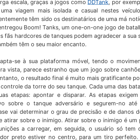
arga escala, graças a jogos como
DDTank
, por exemp
uma viagem mais isolada e casual nestes veículos
entemente têm sido os destinatários de uma má notíc
entregou Boom! Tanks, um one-on-one jogo de batal
s fãs hardcores de tanques podem agradecer a sua s
ambém têm o seu maior encanto.
apta-se à sua plataforma móvel, tendo o movime
ira vista, parece estranho que um jogo sobre canhõe
ntanto, o resultado final é muito mais gratificante po
 controle da torre do seu tanque. Cada uma das bat
uas etapas: apontar e disparar. As etapas exigem
vo sobre o tanque adversário e segurem-no até 
ase vai determinar o grau de precisão e de danos d
e atirar sobre o inimigo. Atirar sobre o inimigo é um
nições a carregar, em seguida, o usuário só tem 
or preto estiver no centro, para um tiro perfeito.