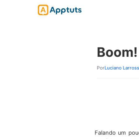
Boom!
Por
Luciano Larros
Falando um pouc