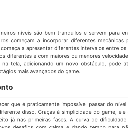
meiros níveis são bem tranquilos e servem para e
tros começam a incorporar diferentes mecânicas pa
o começa a apresentar diferentes intervalos entre os
dos diferentes e com maiores ou menores velocidad
 na tela, adicionando um novo obstáculo, pode a
tágios mais avançados do game.
onto
cer que é praticamente impossível passar do níve
ferente disso. Graças à simplicidade do game, ele 
eito já nas primeiras fases. A curva de dificuldad
ovos desafios com calma e dando tempo para nã