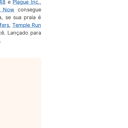
48
e
Plague Inc.
,
e Now
consegue
, se sua praia é
fers
,
Temple Run
cê. Lançado para
.