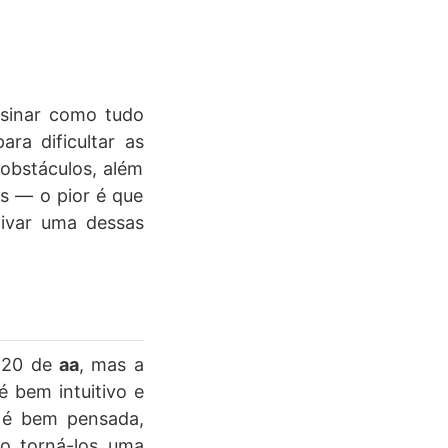
nsinar como tudo
ra dificultar as
 obstáculos, além
es — o pior é que
tivar uma dessas
l 20 de
aa
, mas a
é bem intuitivo e
e é bem pensada,
o torná-los uma