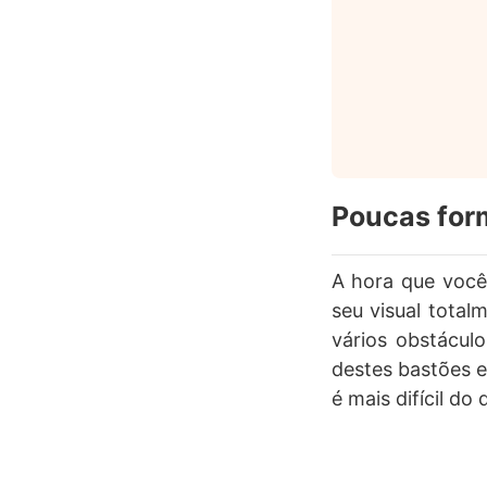
Poucas for
A hora que você 
seu visual total
vários obstácul
destes bastões e
é mais difícil do