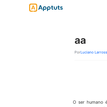
aa
Por
Luciano Larros
O ser humano é