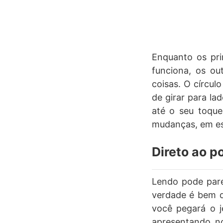
Enquanto os pri
funciona, os ou
coisas. O círcul
de girar para la
até o seu toque
mudanças, em es
Direto ao p
Lendo pode pare
verdade é bem di
você pegará o j
apresentando n