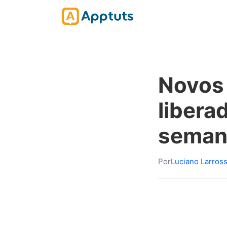
Novos 
liber
seman
Por
Luciano Larros