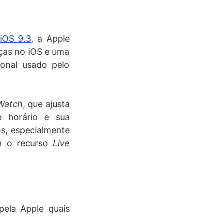
iOS 9.3
, a Apple
nças no iOS e uma
ional usado pelo
Watch
, que ajusta
o horário e sua
os, especialmente
om o recurso
Live
pela Apple quais