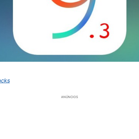
acks
ANÚNCIOS