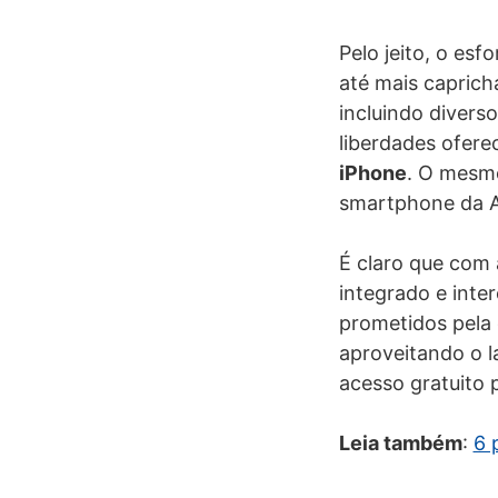
Pelo jeito, o esf
até mais caprich
incluindo divers
liberdades ofere
iPhone
. O mesmo
smartphone da A
É claro que com 
integrado e inte
prometidos pela 
aproveitando o l
acesso gratuito 
Leia também
:
6 