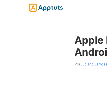
Apple 
Andro
Por
Luciano Larros