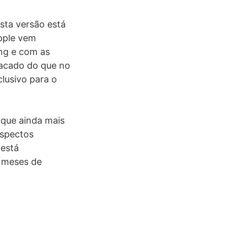
esta versão está
Apple vem
ing e com as
tacado do que no
lusivo para o
ique ainda mais
aspectos
 está
3 meses de