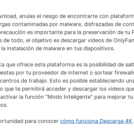
ownload, anulas el riesgo de encontrarte con platafor
gas contaminadas por malware, disfrazadas de conte
recaución es importante para la preservación de tu P
 de todo, el objetivo es descargar videos de OnlyFan
a instalación de malware en tus dispositivos.
ca que ofrece esta plataforma es la posibilidad de salt
estas por tu proveedor de internet o sortear firewall
centros de trabajo. Esto es posible estableciendo u
lo que te permitirá acceder y descargar los videos qu
ctivar la función “Modo Inteligente” para mejorar tu
os.
ortunidad para conocer
cómo funciona Descarga 4K
.