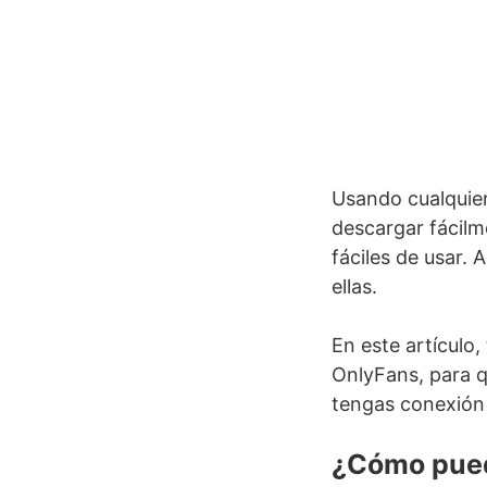
Usando cualquie
descargar fácilm
fáciles de usar.
ellas.
En este artículo
OnlyFans, para q
tengas conexión 
¿Cómo pued