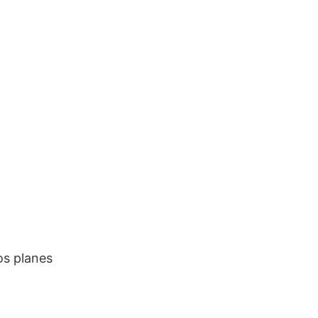
os planes