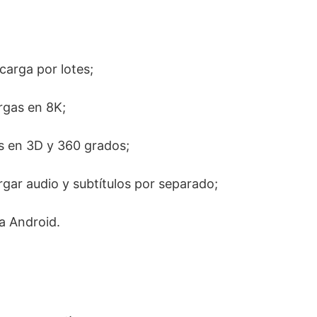
arga por lotes;
rgas en 8K;
s en 3D y 360 grados;
gar audio y subtítulos por separado;
a Android.