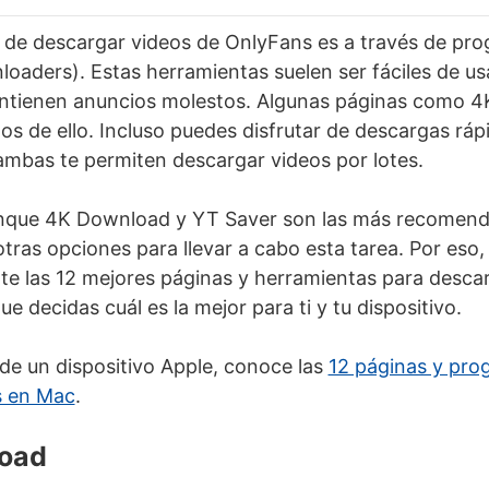
 de descargar videos de OnlyFans es a través de pr
oaders). Estas herramientas suelen ser fáciles de usa
contienen anuncios molestos. Algunas páginas como 
os de ello. Incluso puedes disfrutar de descargas ráp
ambas te permiten descargar videos por lotes.
nque 4K Download y YT Saver son las más recomend
ras opciones para llevar a cabo esta tarea. Por eso, 
e las 12 mejores páginas y herramientas para desca
e decidas cuál es la mejor para ti y tu dispositivo.
 de un dispositivo Apple, conoce las
12 páginas y pro
s en Mac
.
load