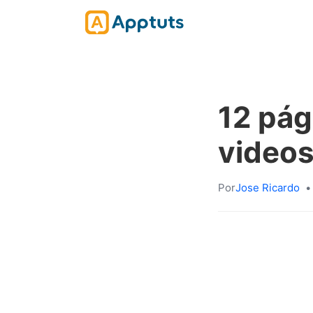
12 pág
videos
Por
Jose Ricardo
•