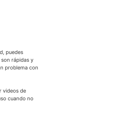
d, puedes
 son rápidas y
gún problema con
r videos de
luso cuando no