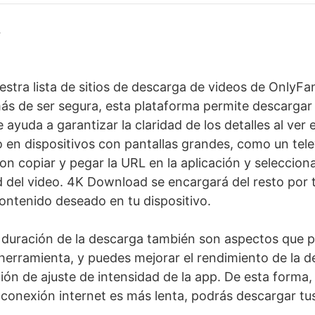
estra lista de sitios de descarga de videos de OnlyFa
 de ser segura, esta plataforma permite descargar 
e ayuda a garantizar la claridad de los detalles al ver 
o en dispositivos con pantallas grandes, como un tele
 con copiar y pegar la URL en la aplicación y seleccion
ad del video. 4K Download se encargará del resto por 
ontenido deseado en tu dispositivo.
a duración de la descarga también son aspectos que 
 herramienta, y puedes mejorar el rendimiento de la 
ción de ajuste de intensidad de la app. De esta forma,
 conexión internet es más lenta, podrás descargar tu