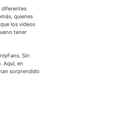
 diferentes
emás, quienes
que los videos
bueno tener
nlyFans. Sin
 Aquí, en
han sorprendido