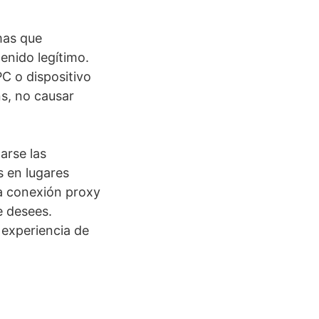
mas que
nido legítimo.
C o dispositivo
s, no causar
arse las
s en lugares
na conexión proxy
e desees.
 experiencia de