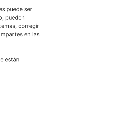
les puede ser
o, pueden
temas, corregir
compartes en las
e están