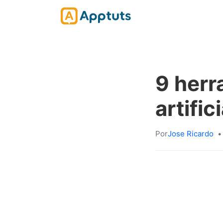
9 herr
artific
Por
Jose Ricardo
•