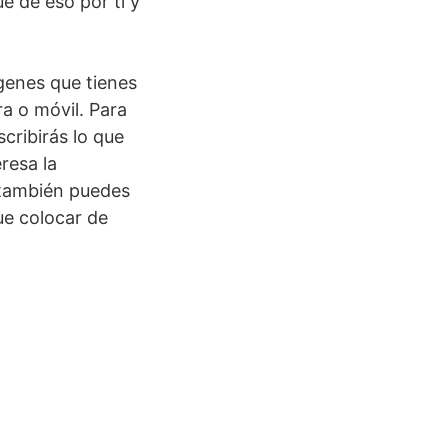
e de eso por ti y
ágenes que tienes
a o móvil. Para
scribirás lo que
resa la
a también puedes
que colocar de