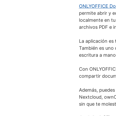
ONLYOFFICE Doc
permite abrir y 
localmente en tu 
archivos PDF e i
La aplicación es
También es uno d
escritura a mano
Con ONLYOFFICE
compartir docume
Además, puedes c
Nextcloud, ownCl
sin que te moles