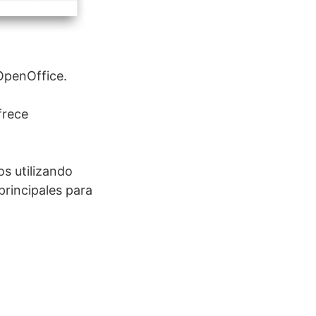
OpenOffice.
frece
os utilizando
principales para