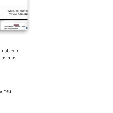
o abierto
rmas más
acOS);