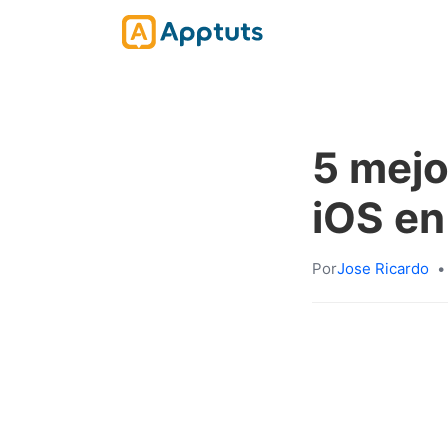
5 mejo
iOS e
Por
Jose Ricardo
•