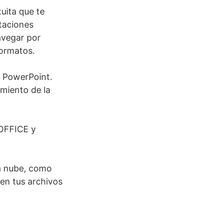
uita que te
taciones
navegar por
formatos.
y PowerPoint.
miento de la
OFFICE y
a nube, como
en tus archivos