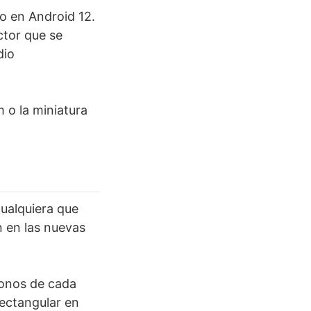
o en Android 12.
ctor que se
dio
 o la miniatura
cualquiera que
n en las nuevas
conos de cada
ectangular en