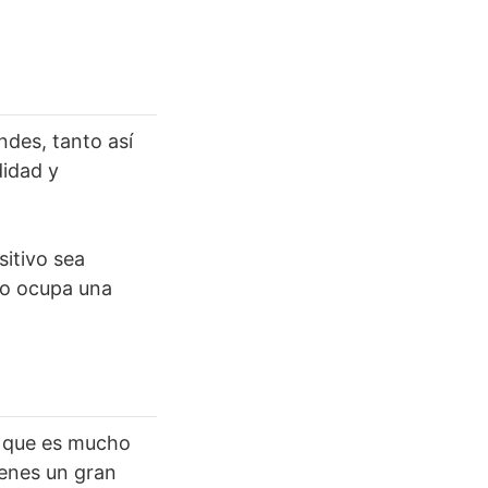
des, tanto así
didad y
sitivo sea
lo ocupa una
, que es mucho
ienes un gran