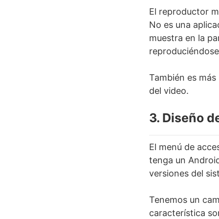
El reproductor m
No es una aplica
muestra en la pa
reproduciéndose
También es más r
del video.
3. Diseño d
El menú de acces
tenga un Android
versiones del si
Tenemos un cambi
característica s