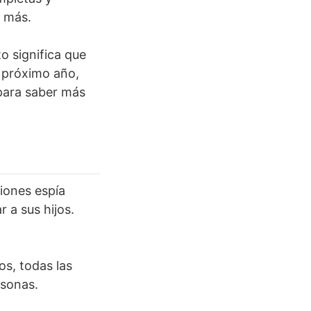
y más.
o significa que
l próximo año,
ara saber más
iones espía
 a sus hijos.
os, todas las
rsonas.