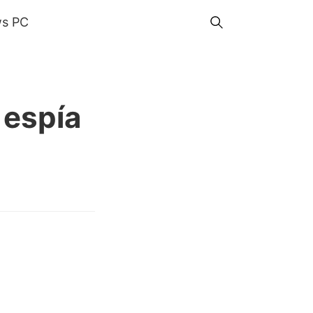
s PC
 espía