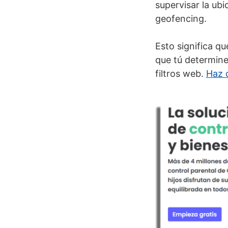
supervisar la ub
geofencing.
Esto significa q
que tú determines
filtros web.
Haz c