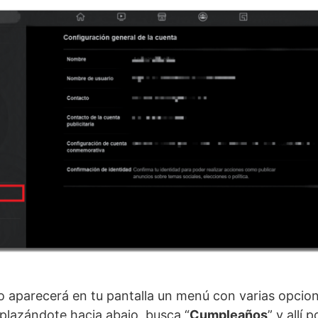
 aparecerá en tu pantalla un menú con varias opcio
splazándote hacia abajo, busca “
Cumpleaños
” y allí 