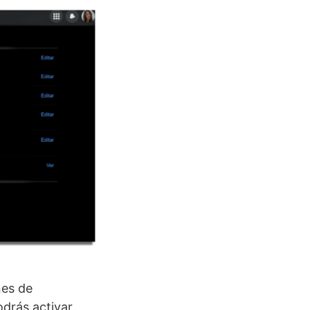
nes de
podrás activar