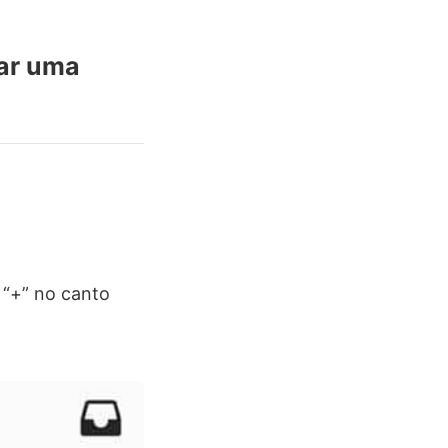
nar uma
 “+” no canto