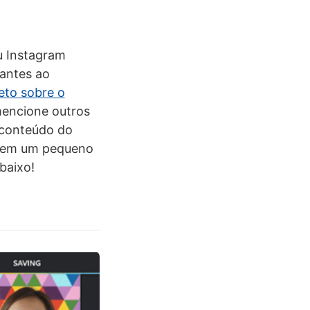
u Instagram
hantes ao
eto sobre o
 mencione outros
r conteúdo do
s em um pequeno
baixo!