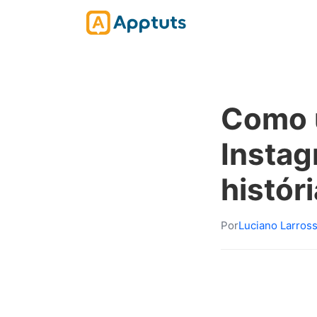
Como 
Instag
histór
Por
Luciano Larros