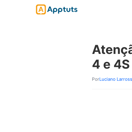
Atençã
4 e 4S
Por
Luciano Larros