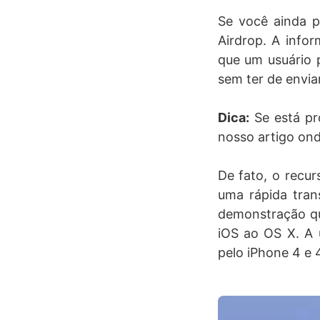
Se você ainda p
Airdrop. A infor
que um usuário 
sem ter de envia
Dica:
Se está pro
nosso artigo on
De fato, o recur
uma rápida trans
demonstração qu
iOS ao OS X. A 
pelo iPhone 4 e 