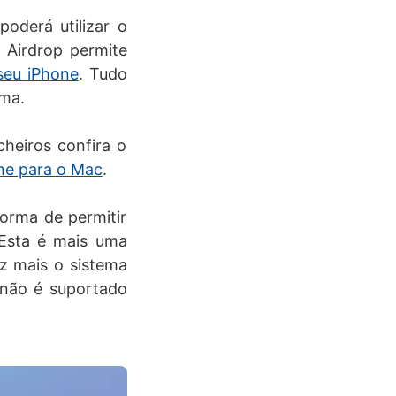
oderá utilizar o
a Airdrop permite
seu iPhone
. Tudo
ema.
heiros confira o
one para o Mac
.
forma de permitir
. Esta é mais uma
z mais o sistema
“não é suportado