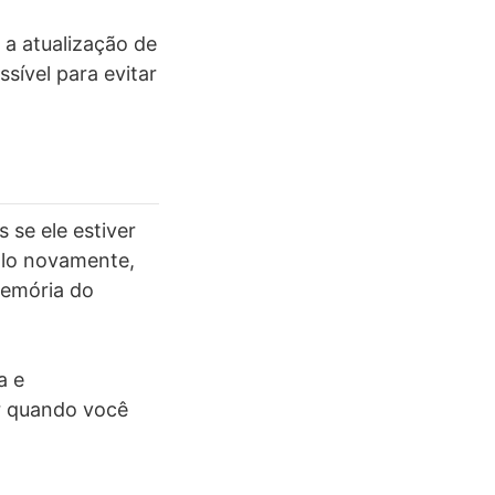
a atualização de
sível para evitar
 se ele estiver
-lo novamente,
memória do
a e
er quando você