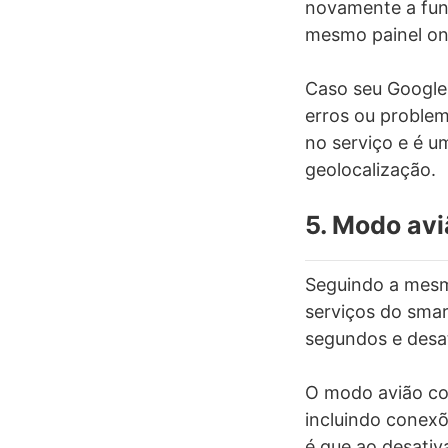
novamente a fun
mesmo painel on
Caso seu Google
erros ou problem
no serviço e é u
geolocalização.
5. Modo avi
Seguindo a mesma
serviços do smar
segundos e desat
O modo avião cor
incluindo conexõ
é que ao desativa