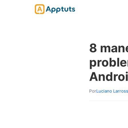
8 mane
probl
Andro
Por
Luciano Larros