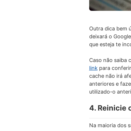
Outra dica bem út
deixará o Google 
que esteja te i
Caso não saiba c
link
para conferir
cache não irá af
anteriores e fa
utilizado-o ante
4. Reinicie
Na maioria dos s