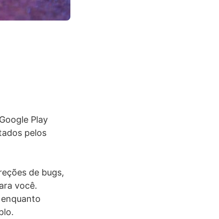
 Google Play
tados pelos
reções de bugs,
ara você.
o enquanto
plo.