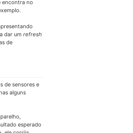
 encontra no
exemplo.
apresentando
ra dar um
refresh
as de
s de sensores e
nas alguns
parelho,
sultado esperado
 ele corrija