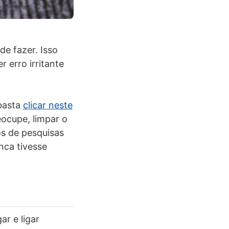
de fazer. Isso
 erro irritante
 basta
clicar neste
eocupe, limpar o
os de pesquisas
nca tivesse
r e ligar