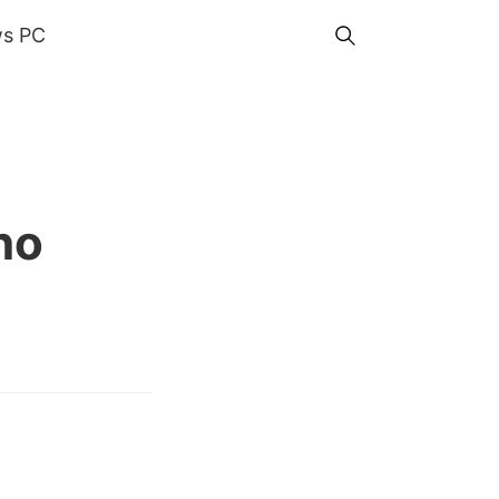
s PC
no