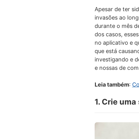
Apesar de ter si
invasões ao long
durante o mês de
dos casos, esse
no aplicativo e 
que está causand
investigando e d
e nossas de como
Leia também
:
Co
1. Crie um