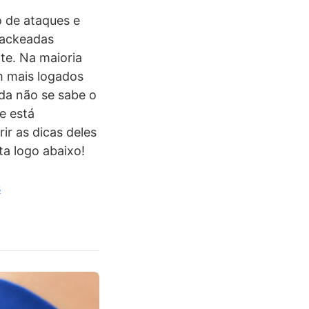
o de ataques e
hackeadas
te. Na maioria
m mais logados
nda não se sabe o
e está
ir as dicas deles
ta logo abaixo!
s