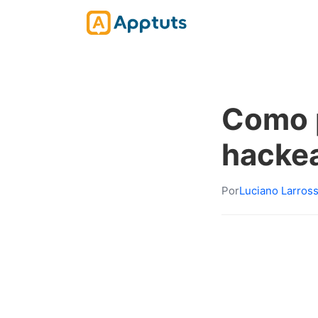
Como p
hacke
Por
Luciano Larros