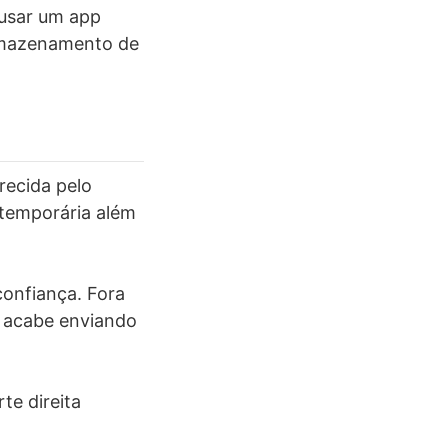
 usar um app
armazenamento de
recida pelo
 temporária além
confiança. Fora
 e acabe enviando
rte direita