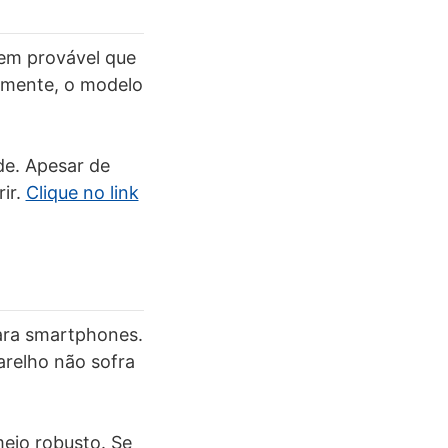
em provável que
zmente, o modelo
de. Apesar de
rir.
Clique no link
ara smartphones.
arelho não sofra
meio robusto. Se