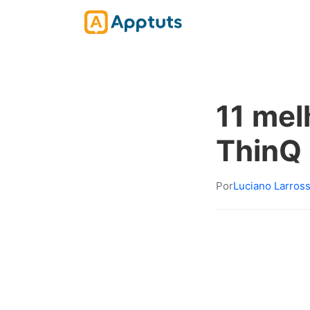
11 mel
ThinQ
Por
Luciano Larros