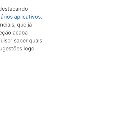
 destacando
ários aplicativos
.
ciais, que já
teção acaba
uiser saber quais
sugestões logo