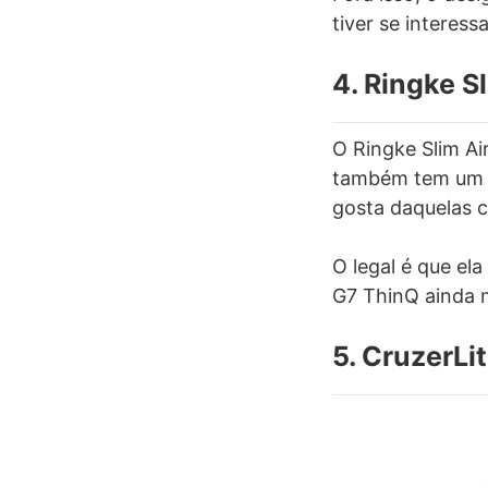
tiver se interess
4. Ringke Sl
O Ringke Slim Ai
também tem um vi
gosta daquelas c
O legal é que el
G7 ThinQ ainda 
5. CruzerLi