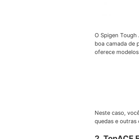
O Spigen Tough 
boa camada de p
oferece modelos 
Neste caso, voc
quedas e outras 
2. TopACE F