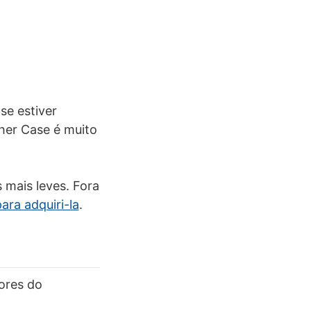
se estiver
her Case é muito
 mais leves. Fora
para adquiri-la
.
ores do