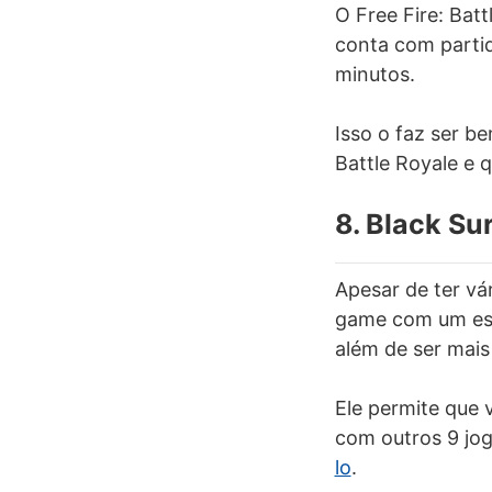
O Free Fire: Ba
conta com parti
minutos.
Isso o faz ser b
Battle Royale e 
8. Black Su
Apesar de ter vá
game com um esti
além de ser mais 
Ele permite que 
com outros 9 jo
lo
.