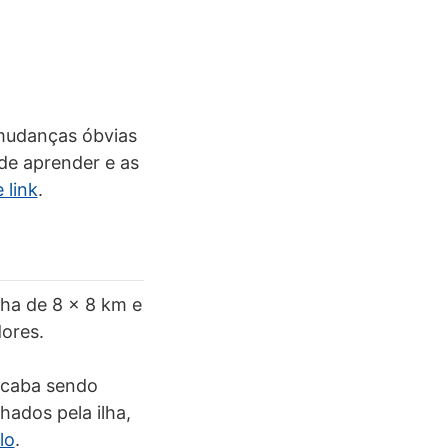
 mudanças óbvias
de aprender e as
 link
.
lha de 8 x 8 km e
dores.
 acaba sendo
hados pela ilha,
lo
.