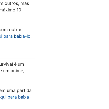
em outros, mas
 máximo 10
 com outros
i para baixá-lo
.
urvival é um
de um anime,
 em uma partida
aqui para baixá-