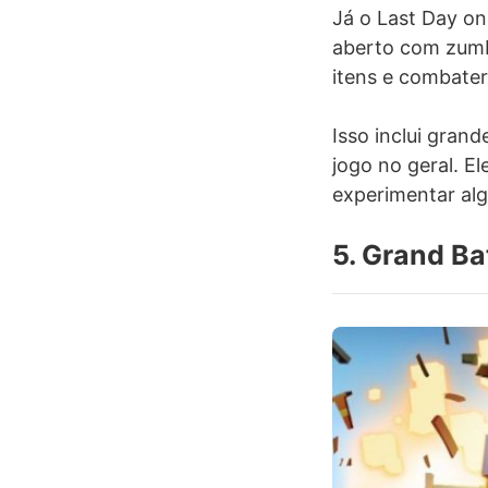
Já o Last Day o
aberto com zumbi
itens e combater
Isso inclui gran
jogo no geral. E
experimentar alg
5. Grand Ba