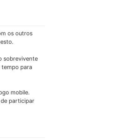
om os outros
resto.
o sobrevivente
o tempo para
jogo mobile.
de participar