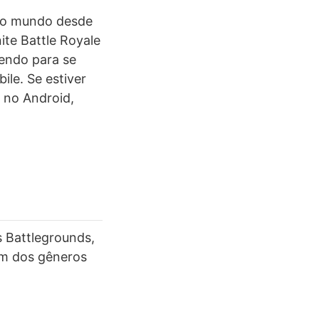
 do mundo desde
te Battle Royale
endo para se
le. Se estiver
 no Android,
 Battlegrounds,
um dos gêneros