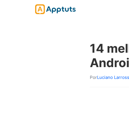
14 mel
Andro
Por
Luciano Larros