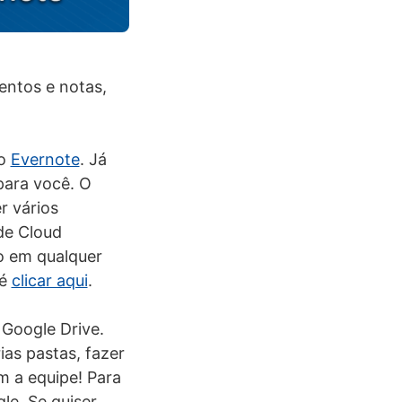
ntos e notas,
 o
Evernote
. Já
ara você. O
r vários
de Cloud
o em qualquer
 é
clicar aqui
.
Google Drive.
ias pastas, fazer
m a equipe! Para
le. Se quiser