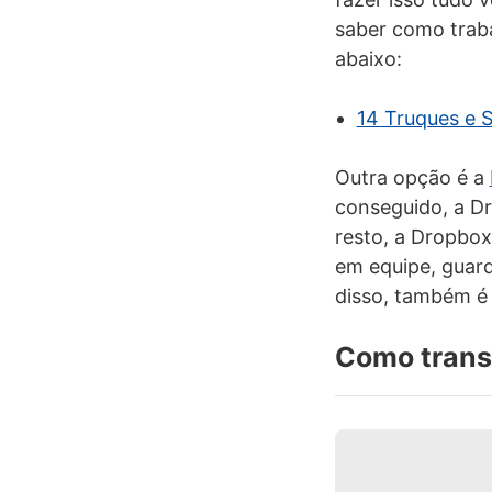
saber como traba
abaixo:
14 Truques e 
Outra opção é a
conseguido, a D
resto, a Dropbox
em equipe, guard
disso, também é
Como transm