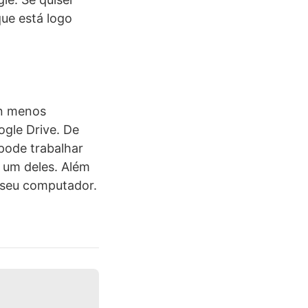
que está logo
gn menos
gle Drive. De
pode trabalhar
a um deles. Além
 seu computador.