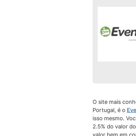
O site mais conh
Portugal, é o
Eve
isso mesmo. Você
2.5% do valor do
valor bem em co