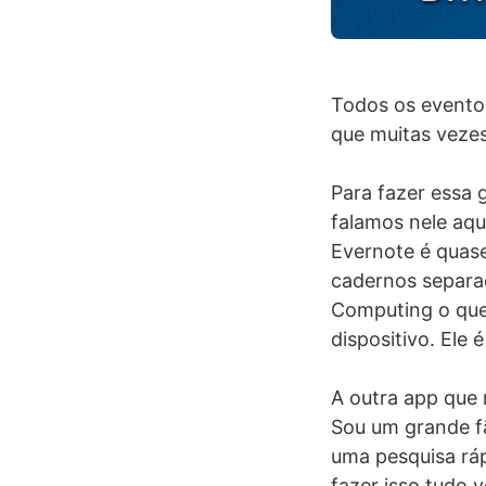
Todos os event
que muitas vezes
Para fazer essa 
falamos nele aq
Evernote é quase
cadernos separad
Computing o que
dispositivo. Ele
A outra app que 
Sou um grande fã
uma pesquisa ráp
fazer isso tudo 