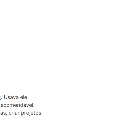
t
. Usava ele
 recomendável.
s, criar projetos