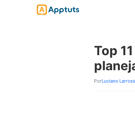
Top 11
planej
Por
Luciano Larros