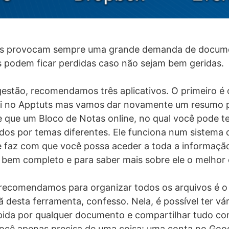
os provocam sempre uma grande demanda de docume
 podem ficar perdidas caso não sejam bem geridas.
gestão, recomendamos três aplicativos. O primeiro é
ui no Apptuts mas vamos dar novamente um resumo p
 que um Bloco de Notas online, no qual você pode te
os por temas diferentes. Ele funciona num sistema 
 faz com que você possa aceder a toda a informaçã
 é bem completo e para saber mais sobre ele o melhor
recomendamos para organizar todos os arquivos é o 
 desta ferramenta, confesso. Nela, é possível ter vár
ida por qualquer documento e compartilhar tudo co
você apenas precisa de uma coisa: uma conta no Goog